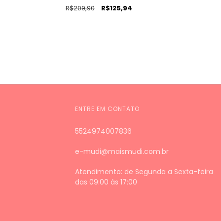
R$209,90
R$125,94
ENTRE EM CONTATO
5524974007836
e-mudi@maismudi.com.br
Atendimento: de Segunda a Sexta-feira
das 09:00 às 17:00