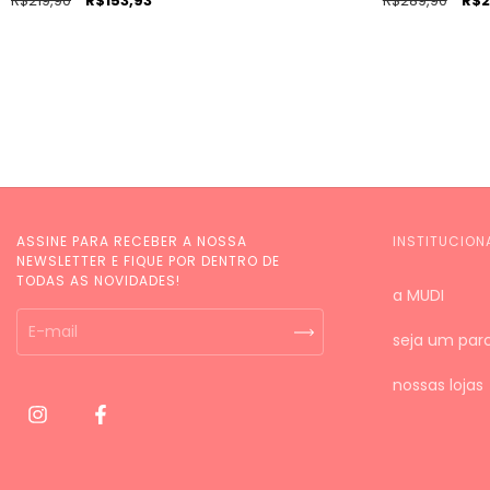
R$219,90
R$153,93
R$289,90
R$2
ASSINE PARA RECEBER A NOSSA
INSTITUCION
NEWSLETTER E FIQUE POR DENTRO DE
TODAS AS NOVIDADES!
a MUDI
seja um parc
nossas lojas