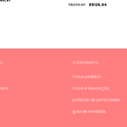
60,91
R$209,90
R$125,94
AL
ATENDIMENTO
meus pedidos
eiro
troca e devolução
políticas de privacidade
guia de medidas