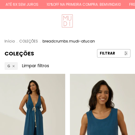
JUROS
10%OFF NA PRIMEIRA COMPRA: BEMVINDA10
FRETE GRÁTIS REGI
Início
.
COLEÇÕES
.
breadcrumbs.mudi-atucan
COLEÇÕES
FILTRAR
Limpar filtros
G