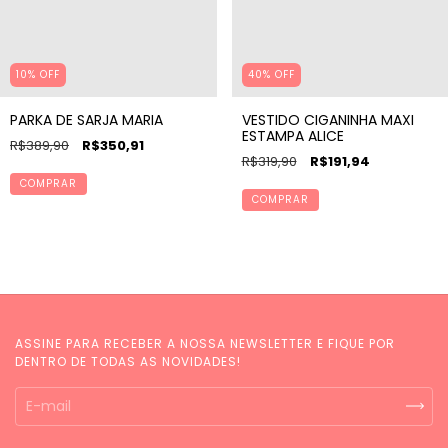
40% OFF
10% OFF
VESTIDO CIGANINHA MAXI
PARKA DE SARJA MARIA
ESTAMPA ALICE
R$389,90
R$350,91
R$319,90
R$191,94
COMPRAR
COMPRAR
ASSINE PARA RECEBER A NOSSA NEWSLETTER E FIQUE POR
DENTRO DE TODAS AS NOVIDADES!