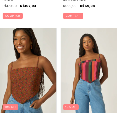
R$179,90
R$107,94
R$99,90
R$59,94
COMPRAR
COMPRAR
40% OFF
40% OFF