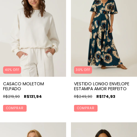
40% OFF
30% OFF
CASACO MOLETOM
VESTIDO LONGO ENVELOPE
FELPADO
ESTAMPA AMOR PERFEITO
R$219,90
R$131,94
R$249,90
R$174,93
COMPRAR
COMPRAR