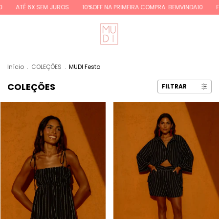
ROS
10%OFF NA PRIMEIRA COMPRA: BEMVINDA10
FRETE GRÁTIS REGIÕES
Início
.
COLEÇÕES
.
MUDI Festa
COLEÇÕES
FILTRAR