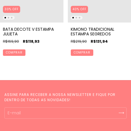
30% OFF
40% OFF
BATA DECOTE V ESTAMPA
KIMONO TRADICIONAL
JULIETA
ESTAMPA SEGREDOS
R$169,90
R$118,93
R$219,90
R$131,94
COMPRAR
COMPRAR
ASSINE PARA RECEBER A NOSSA NEWSLETTER E FIQUE POR
DENTRO DE TODAS AS NOVIDADES!