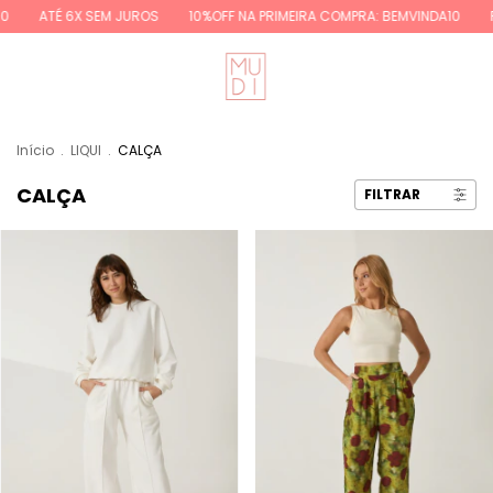
É 6X SEM JUROS
10%OFF NA PRIMEIRA COMPRA: BEMVINDA10
FRETE GR
Início
.
LIQUI
.
CALÇA
CALÇA
FILTRAR