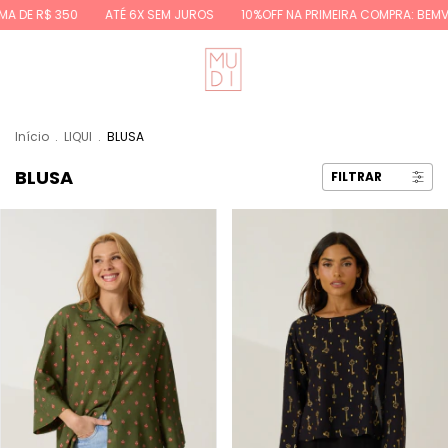
 350
ATÉ 6X SEM JUROS
10%OFF NA PRIMEIRA COMPRA: BEMVINDA10
Início
.
LIQUI
.
BLUSA
BLUSA
FILTRAR