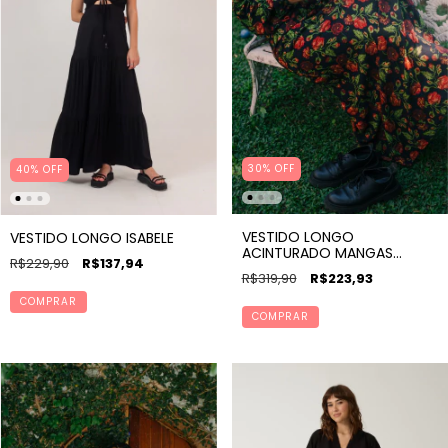
30% OFF
40% OFF
VESTIDO LONGO
VESTIDO LONGO ISABELE
ACINTURADO MANGAS
R$229,90
R$137,94
BUFANTES ESTAMPA JULIETA
R$319,90
R$223,93
COMPRAR
COMPRAR