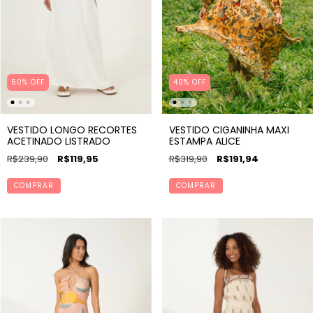
40% OFF
50
%
OFF
VESTIDO CIGANINHA MAXI
VESTIDO LONGO RECORTES
ESTAMPA ALICE
ACETINADO LISTRADO
R$319,90
R$191,94
R$239,90
R$119,95
COMPRAR
COMPRAR