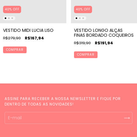
40% OFF
40
%
OFF
VESTIDO MIDI LUCIA LISO
VESTIDO LONGO ALÇAS
FINAS BORDADO COQUEIROS
R$279,90
R$167,94
R$319,90
R$191,94
COMPRAR
COMPRAR
ASSINE PARA RECEBER A NOSSA NEWSLETTER E FIQUE POR
DENTRO DE TODAS AS NOVIDADES!