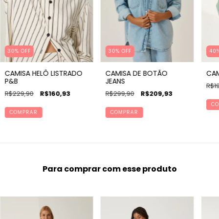
30% OFF
30% OFF
40%
CAMISA HELÔ LISTRADO
CAMISA DE BOTÃO
CAM
P&B
JEANS
R$1
R$229,90
R$160,93
R$299,90
R$209,93
CO
COMPRAR
COMPRAR
Para comprar com esse produto