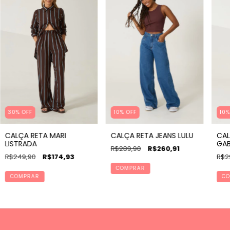
30% OFF
10% OFF
10%
CALÇA RETA MARI
CALÇA RETA JEANS LULU
CAL
LISTRADA
GAB
R$289,90
R$260,91
R$249,90
R$174,93
R$2
COMPRAR
COMPRAR
CO