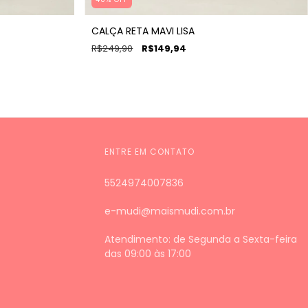
CALÇA RETA MAVI LISA
R$249,90
R$149,94
ENTRE EM CONTATO
5524974007836
e-mudi@maismudi.com.br
Atendimento: de Segunda a Sexta-feira
das 09:00 às 17:00