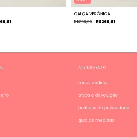
CALÇA VERÔNICA
69,91
R$299,90
R$269,91
AL
ATENDIMENTO
meus pedidos
eiro
troca e devolução
políticas de privacidade
guia de medidas