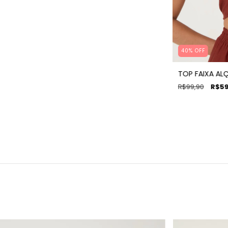
40
%
OFF
TOP FAIXA ALÇ
R$99,90
R$59