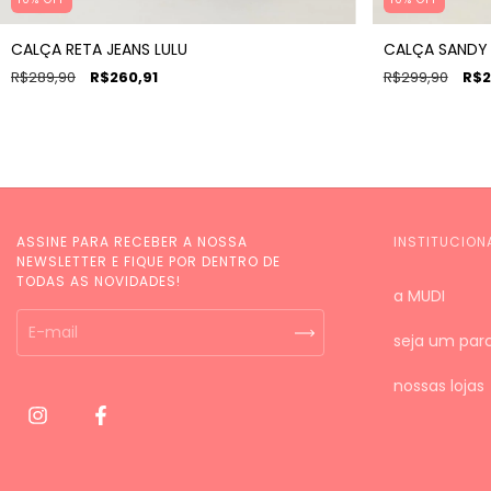
CALÇA RETA JEANS LULU
CALÇA SANDY
R$289,90
R$260,91
R$299,90
R$2
ASSINE PARA RECEBER A NOSSA
INSTITUCION
NEWSLETTER E FIQUE POR DENTRO DE
TODAS AS NOVIDADES!
a MUDI
seja um parc
nossas lojas