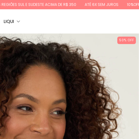
ESTE ACIMA DE R$ 350
ATÉ 6X SEM JUROS
10%OFF NA PRIMEIRA COMP
LIQUI
50
%
OFF