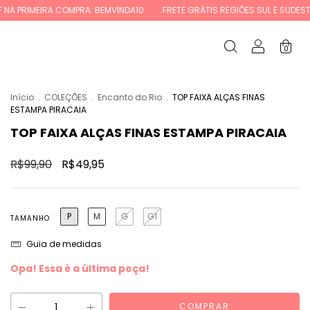
RA: BEMVINDA10
FRETE GRÁTIS REGIÕES SUL E SUDESTE ACIMA DE R$ 350
0
Início
.
COLEÇÕES
.
Encanto do Rio
.
TOP FAIXA ALÇAS FINAS
ESTAMPA PIRACAIA
TOP FAIXA ALÇAS FINAS ESTAMPA PIRACAIA
R$99,90
R$49,95
P
M
G
G1
TAMANHO
Guia de medidas
Opa! Essa é a última peça!