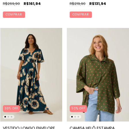
R$269,90
R$161,94
R$219,90
R$131,94
COMPRAR
COMPRAR
30% OFF
50% OFF
VESTIDO LONGO ENVELOPE
CAMISA HELÔ ESTAMPA