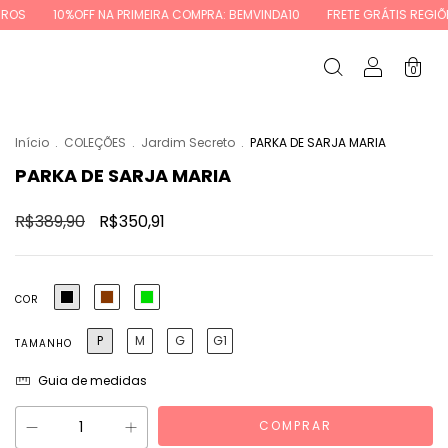
F NA PRIMEIRA COMPRA: BEMVINDA10
FRETE GRÁTIS REGIÕES SUL E SUDE
0
Início
.
COLEÇÕES
.
Jardim Secreto
.
PARKA DE SARJA MARIA
PARKA DE SARJA MARIA
R$389,90
R$350,91
COR
P
M
G
G1
TAMANHO
Guia de medidas