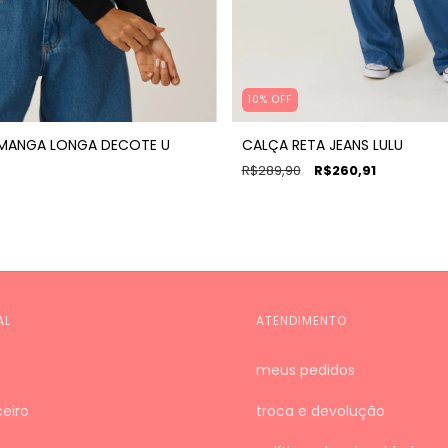
10% OFF
 MANGA LONGA DECOTE U
CALÇA RETA JEANS LULU
R$289,90
R$260,91
AL
ATENDIMENTO
meus pedidos
eiro
troca e devolução