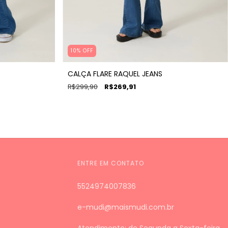
10% OFF
CALÇA FLARE RAQUEL JEANS
R$299,90
R$269,91
ENTRE EM CONTATO
5524974007836
e-mudi@maismudi.com.br