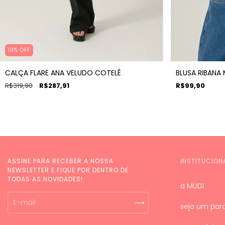
10% OFF
CALÇA FLARE ANA VELUDO COTELÊ
BLUSA RIBANA
R$319,90
R$287,91
R$99,90
ASSINE PARA RECEBER A NOSSA
INSTITUCION
NEWSLETTER E FIQUE POR DENTRO DE
TODAS AS NOVIDADES!
a MUDI
seja um parc