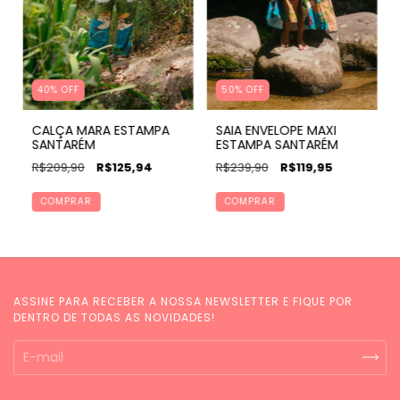
40% OFF
50
%
OFF
CALÇA MARA ESTAMPA
SAIA ENVELOPE MAXI
SANTARÉM
ESTAMPA SANTARÉM
R$209,90
R$125,94
R$239,90
R$119,95
COMPRAR
COMPRAR
ASSINE PARA RECEBER A NOSSA NEWSLETTER E FIQUE POR
DENTRO DE TODAS AS NOVIDADES!