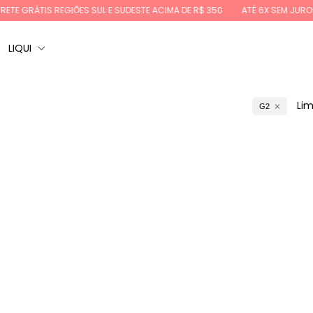
IS REGIÕES SUL E SUDESTE ACIMA DE R$ 350
ATÉ 6X SEM JUROS
10%O
LIQUI
Lim
G2