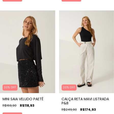
30% OFF
30% OFF
MINI SAIA VELUDO PAETÊ
CALÇA RETA MAVI LISTRADA
P&B
R$169,90
R$118,93
R$249,90
R$174,93