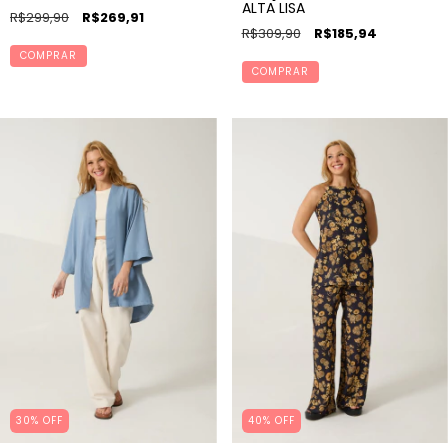
ALTA LISA
R$299,90
R$269,91
R$309,90
R$185,94
COMPRAR
COMPRAR
30% OFF
40% OFF