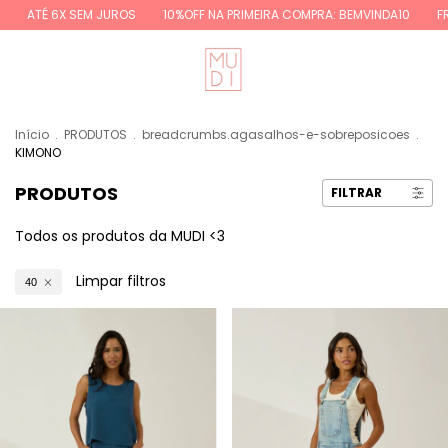
EM JUROS
10%OFF NA PRIMEIRA COMPRA: BEMVINDA10
FRETE GRÁTIS R
Início
.
PRODUTOS
.
breadcrumbs.agasalhos-e-sobreposicoes
.
KIMONO
PRODUTOS
FILTRAR
Todos os produtos da MUDI <3
Limpar filtros
40