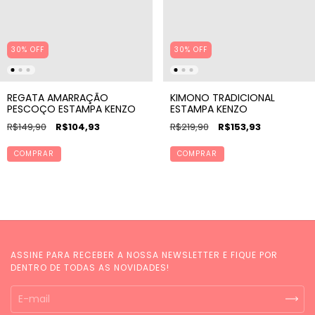
30% OFF
30% OFF
REGATA AMARRAÇÃO
KIMONO TRADICIONAL
PESCOÇO ESTAMPA KENZO
ESTAMPA KENZO
R$149,90
R$104,93
R$219,90
R$153,93
COMPRAR
COMPRAR
ASSINE PARA RECEBER A NOSSA NEWSLETTER E FIQUE POR
DENTRO DE TODAS AS NOVIDADES!