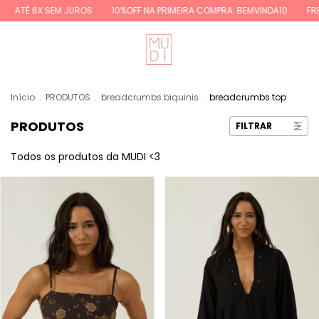
OS
10%OFF NA PRIMEIRA COMPRA: BEMVINDA10
FRETE GRÁTIS REGIÕES 
Início
.
PRODUTOS
.
breadcrumbs.biquinis
.
breadcrumbs.top
PRODUTOS
FILTRAR
Todos os produtos da MUDI <3