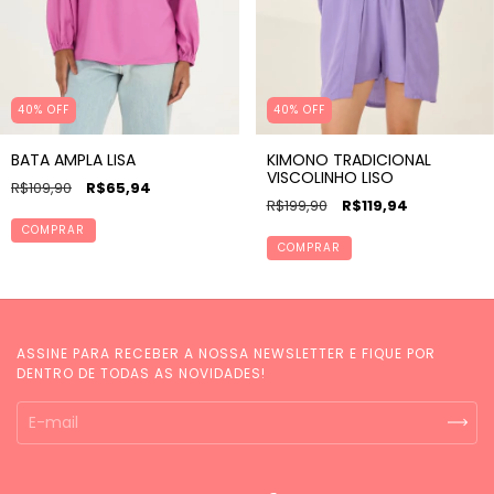
40% OFF
40
%
OFF
BATA AMPLA LISA
KIMONO TRADICIONAL
VISCOLINHO LISO
R$109,90
R$65,94
R$199,90
R$119,94
COMPRAR
COMPRAR
ASSINE PARA RECEBER A NOSSA NEWSLETTER E FIQUE POR
DENTRO DE TODAS AS NOVIDADES!