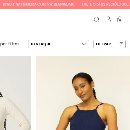
INDA10
FRETE GRÁTIS REGIÕES SUL E SUDESTE ACIMA DE R$ 350
ATÉ 
0
par filtros
FILTRAR