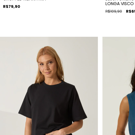
LONGA VISCO
R$79,90
R$109,90
R$6