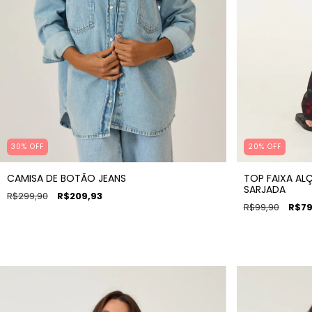
30% OFF
20
%
OFF
CAMISA DE BOTÃO JEANS
TOP FAIXA ALÇ
SARJADA
R$299,90
R$209,93
R$99,90
R$79