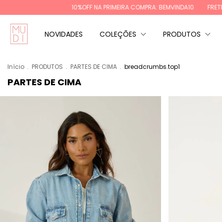
RIMEIRA COMPRA: BEMVINDA10
FRETE GRÁTIS REGIÕES SUL E SUDESTE ACI
NOVIDADES
COLEÇÕES
PRODUTOS
Início
.
PRODUTOS
.
PARTES DE CIMA
.
breadcrumbs.top1
PARTES DE CIMA