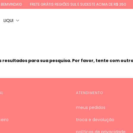
BEMVINDA10
FRETE GRÁTIS REGIÕES SUL E SUDESTE ACIMA DE R$ 350
A
LIQUI
resultados para sua pesquisa. Por favor, tente com outros
AL
ATENDIMENTO
meus pedidos
eiro
troca e devolução
políticas de privacidade