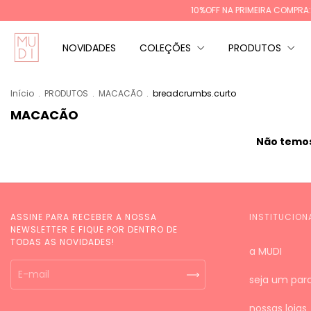
10%OFF NA PRIMEIRA COMPRA: 
NOVIDADES
COLEÇÕES
PRODUTOS
Início
.
PRODUTOS
.
MACACÃO
.
breadcrumbs.curto
MACACÃO
Não temos 
ASSINE PARA RECEBER A NOSSA
INSTITUCION
NEWSLETTER E FIQUE POR DENTRO DE
TODAS AS NOVIDADES!
a MUDI
seja um parc
nossas lojas